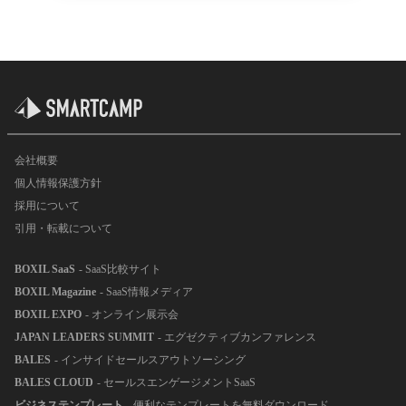
会社概要
個人情報保護方針
採用について
引用・転載について
BOXIL SaaS
- SaaS比較サイト
BOXIL Magazine
- SaaS情報メディア
BOXIL EXPO
- オンライン展示会
JAPAN LEADERS SUMMIT
- エグゼクティブカンファレンス
BALES
- インサイドセールスアウトソーシング
BALES CLOUD
- セールスエンゲージメントSaaS
ビジネステンプレート
- 便利なテンプレートを無料ダウンロード