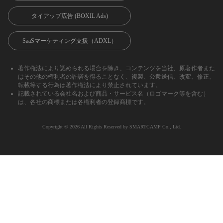
タイアップ広告 (BOXIL Ads)
SaaSマーケティング支援（ADXL）
著作権法により認められる場合を除き、コンテンツを当社、原著作者また
はその他の権利者の許諾を得ることなく、複製、公衆送信、改変、修正、
転載等する行為は著作権法により禁止されています。
記載されている会社名および商品・サービス名（ロゴマーク等を含む）
は、各社の商標または各権利者の登録商標です。
Copyright ©︎ 2026 All Rights Reserved by SMARTCAMP Co., Ltd.