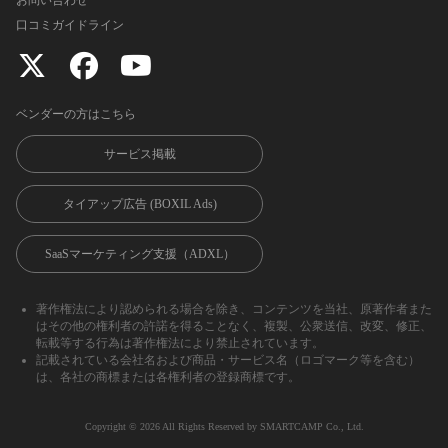
お問い合わせ
口コミガイドライン
ベンダーの方はこちら
サービス掲載
タイアップ広告 (BOXIL Ads)
SaaSマーケティング支援（ADXL）
著作権法により認められる場合を除き、コンテンツを当社、原著作者また
はその他の権利者の許諾を得ることなく、複製、公衆送信、改変、修正、
転載等する行為は著作権法により禁止されています。
記載されている会社名および商品・サービス名（ロゴマーク等を含む）
は、各社の商標または各権利者の登録商標です。
Copyright ©︎ 2026 All Rights Reserved by SMARTCAMP Co., Ltd.