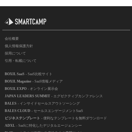
会社概要
個人情報保護方針
採用について
引用・転載について
BOXIL SaaS
- SaaS比較サイト
BOXIL Magazine
- SaaS情報メディア
BOXIL EXPO
- オンライン展示会
JAPAN LEADERS SUMMIT
- エグゼクティブカンファレンス
BALES
- インサイドセールスアウトソーシング
BALES CLOUD
- セールスエンゲージメントSaaS
ビジネステンプレート
- 便利なテンプレートを無料ダウンロード
ADXL
- SaaSに特化したデジタルエージェンシー