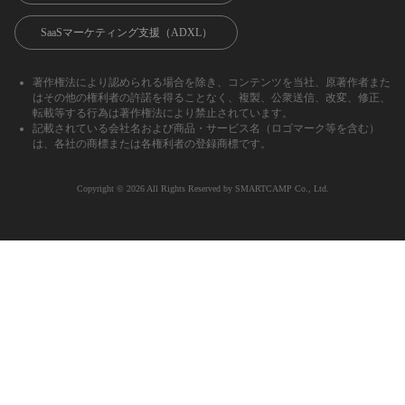
SaaSマーケティング支援（ADXL）
著作権法により認められる場合を除き、コンテンツを当社、原著作者また
はその他の権利者の許諾を得ることなく、複製、公衆送信、改変、修正、
転載等する行為は著作権法により禁止されています。
記載されている会社名および商品・サービス名（ロゴマーク等を含む）
は、各社の商標または各権利者の登録商標です。
Copyright ©︎ 2026 All Rights Reserved by SMARTCAMP Co., Ltd.