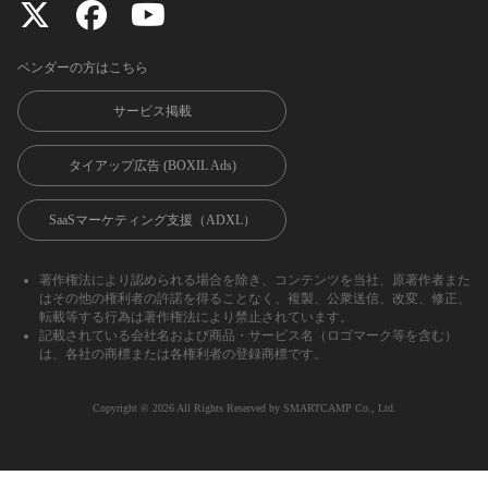
ベンダーの方はこちら
サービス掲載
タイアップ広告 (BOXIL Ads)
SaaSマーケティング支援（ADXL）
著作権法により認められる場合を除き、コンテンツを当社、原著作者また
はその他の権利者の許諾を得ることなく、複製、公衆送信、改変、修正、
転載等する行為は著作権法により禁止されています。
記載されている会社名および商品・サービス名（ロゴマーク等を含む）
は、各社の商標または各権利者の登録商標です。
Copyright ©︎ 2026 All Rights Reserved by SMARTCAMP Co., Ltd.