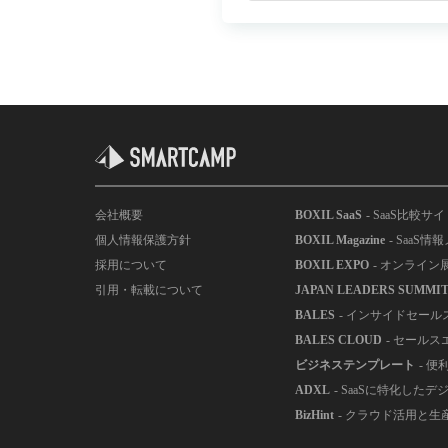
会社概要
BOXIL SaaS
- SaaS比較サ
個人情報保護方針
BOXIL Magazine
- SaaS
採用について
BOXIL EXPO
- オンライン
引用・転載について
JAPAN LEADERS SUMMI
BALES
- インサイドセー
BALES CLOUD
- セールス
ビジネステンプレート
- 
ADXL
- SaaSに特化した
BizHint
- クラウド活用と