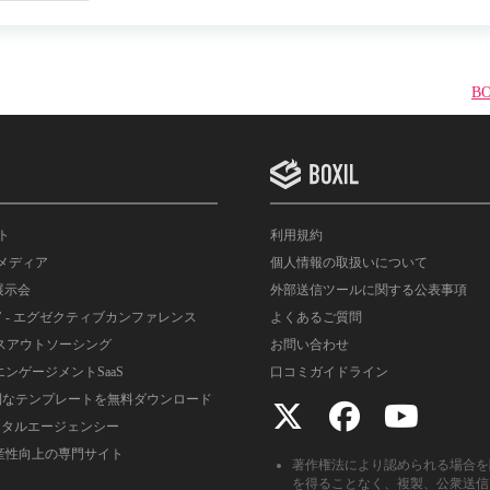
B
イト
利用規約
情報メディア
個人情報の取扱いについて
展示会
外部送信ツールに関する公表事項
T
- エグゼクティブカンファレンス
よくあるご質問
ルスアウトソーシング
お問い合わせ
エンゲージメントSaaS
口コミガイドライン
便利なテンプレートを無料ダウンロード
デジタルエージェンシー
生産性向上の専門サイト
著作権法により認められる場合を
を得ることなく、複製、公衆送信