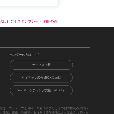
OXILビジネステンプレート 利用条件
ベンダーの方はこちら
サービス掲載
タイアップ広告 (BOXIL Ads)
SaaSマーケティング支援（ADXL）
除き、コンテンツを当社、原著作者またはその他の権利者の許諾
、改変、修正、転載等する行為は著作権法により禁止されていま