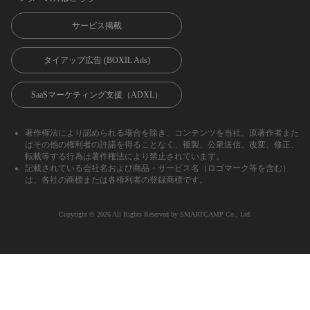
サービス掲載
タイアップ広告 (BOXIL Ads)
SaaSマーケティング支援（ADXL）
著作権法により認められる場合を除き、コンテンツを当社、原著作者また
はその他の権利者の許諾を得ることなく、複製、公衆送信、改変、修正、
転載等する行為は著作権法により禁止されています。
記載されている会社名および商品・サービス名（ロゴマーク等を含む）
は、各社の商標または各権利者の登録商標です。
Copyright ©︎ 2026 All Rights Reserved by SMARTCAMP Co., Ltd.