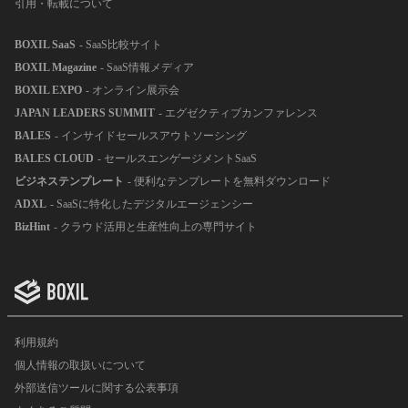
引用・転載について
BOXIL SaaS
- SaaS比較サイト
BOXIL Magazine
- SaaS情報メディア
BOXIL EXPO
- オンライン展示会
JAPAN LEADERS SUMMIT
- エグゼクティブカンファレンス
BALES
- インサイドセールスアウトソーシング
BALES CLOUD
- セールスエンゲージメントSaaS
ビジネステンプレート
- 便利なテンプレートを無料ダウンロード
ADXL
- SaaSに特化したデジタルエージェンシー
BizHint
- クラウド活用と生産性向上の専門サイト
利用規約
個人情報の取扱いについて
外部送信ツールに関する公表事項