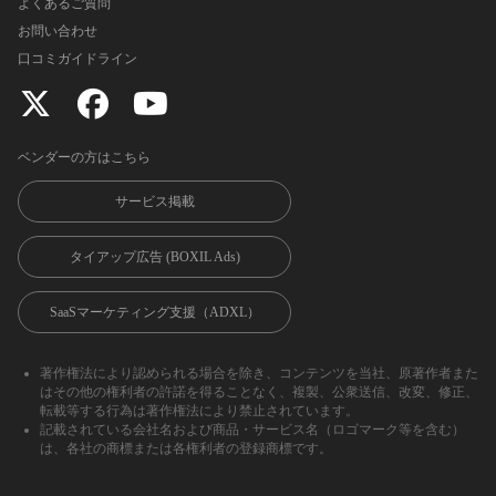
よくあるご質問
お問い合わせ
口コミガイドライン
ベンダーの方はこちら
サービス掲載
タイアップ広告 (BOXIL Ads)
SaaSマーケティング支援（ADXL）
著作権法により認められる場合を除き、コンテンツを当社、原著作者また
はその他の権利者の許諾を得ることなく、複製、公衆送信、改変、修正、
転載等する行為は著作権法により禁止されています。
記載されている会社名および商品・サービス名（ロゴマーク等を含む）
は、各社の商標または各権利者の登録商標です。