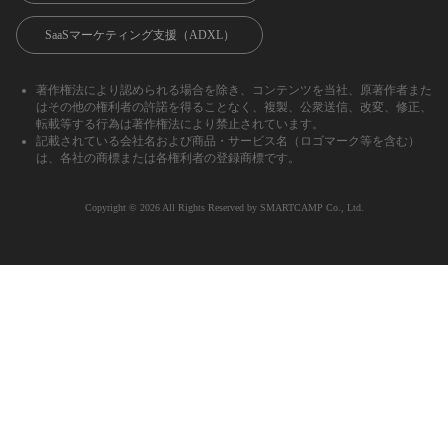
SaaSマーケティング支援（ADXL）
著作権法により認められる場合を除き、コンテンツを当社、原著作者また
はその他の権利者の許諾を得ることなく、複製、公衆送信、改変、修正、
転載等する行為は著作権法により禁止されています。
記載されている会社名および商品・サービス名（ロゴマーク等を含む）
は、各社の商標または各権利者の登録商標です。
Copyright ©︎ 2026 All Rights Reserved by SMARTCAMP Co., Ltd.