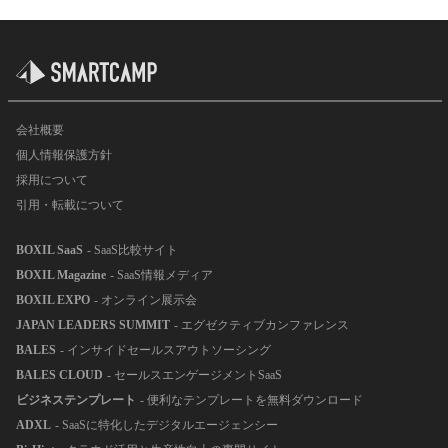
会社概要
個人情報保護方針
採用について
引用・転載について
BOXIL SaaS
- SaaS比較サイト
BOXIL Magazine
- SaaS情報メディア
BOXIL EXPO
- オンライン展示会
JAPAN LEADERS SUMMIT
- エグゼクティブカンファレンス
BALES
- インサイドセールスアウトソーシング
BALES CLOUD
- セールスエンゲージメントSaaS
ビジネステンプレート
- 便利なテンプレートを無料ダウンロード
ADXL
- SaaSに特化したデジタルエージェンシー