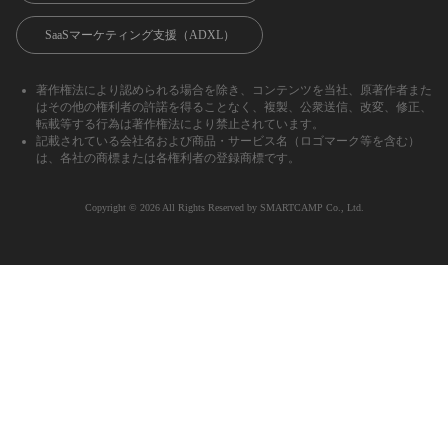
SaaSマーケティング支援（ADXL）
著作権法により認められる場合を除き、コンテンツを当社、原著作者また
はその他の権利者の許諾を得ることなく、複製、公衆送信、改変、修正、
転載等する行為は著作権法により禁止されています。
記載されている会社名および商品・サービス名（ロゴマーク等を含む）
は、各社の商標または各権利者の登録商標です。
Copyright ©︎ 2026 All Rights Reserved by SMARTCAMP Co., Ltd.