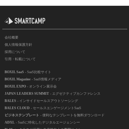
会社概要
個人情報保護方針
採用について
引用・転載について
BOXIL SaaS
- SaaS比較サイト
BOXIL Magazine
- SaaS情報メディア
BOXIL EXPO
- オンライン展示会
JAPAN LEADERS SUMMIT
- エグゼクティブカンファレンス
BALES
- インサイドセールスアウトソーシング
BALES CLOUD
- セールスエンゲージメントSaaS
ビジネステンプレート
- 便利なテンプレートを無料ダウンロード
ADXL
- SaaSに特化したデジタルエージェンシー