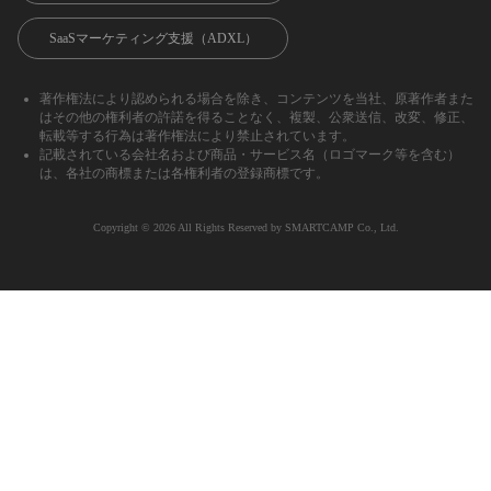
SaaSマーケティング支援（ADXL）
著作権法により認められる場合を除き、コンテンツを当社、原著作者また
はその他の権利者の許諾を得ることなく、複製、公衆送信、改変、修正、
転載等する行為は著作権法により禁止されています。
記載されている会社名および商品・サービス名（ロゴマーク等を含む）
は、各社の商標または各権利者の登録商標です。
Copyright ©︎ 2026 All Rights Reserved by SMARTCAMP Co., Ltd.