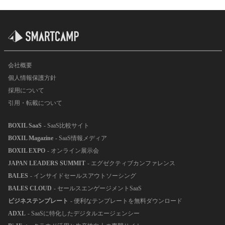
会社概要
個人情報保護方針
採用について
引用・転載について
BOXIL SaaS
- SaaS比較サイト
BOXIL Magazine
- SaaS情報メディア
BOXIL EXPO
- オンライン展示会
JAPAN LEADERS SUMMIT
- エグゼクティブカンファレンス
BALES
- インサイドセールスアウトソーシング
BALES CLOUD
- セールスエンゲージメントSaaS
ビジネステンプレート
- 便利なテンプレートを無料ダウンロード
ADXL
- SaaSに特化したデジタルエージェンシー