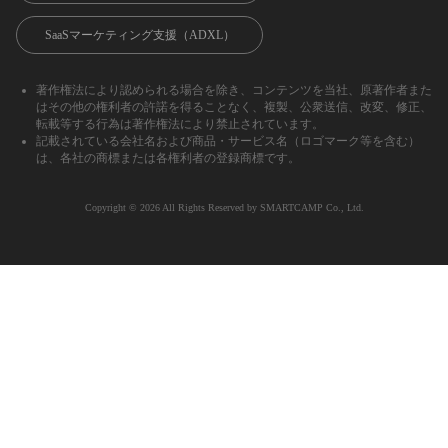
SaaSマーケティング支援（ADXL）
著作権法により認められる場合を除き、コンテンツを当社、原著作者また
はその他の権利者の許諾を得ることなく、複製、公衆送信、改変、修正、
転載等する行為は著作権法により禁止されています。
記載されている会社名および商品・サービス名（ロゴマーク等を含む）
は、各社の商標または各権利者の登録商標です。
Copyright ©︎ 2026 All Rights Reserved by SMARTCAMP Co., Ltd.