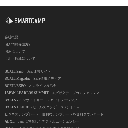
会社概要
個人情報保護方針
採用について
引用・転載について
BOXIL SaaS
- SaaS比較サイト
BOXIL Magazine
- SaaS情報メディア
BOXIL EXPO
- オンライン展示会
JAPAN LEADERS SUMMIT
- エグゼクティブカンファレンス
BALES
- インサイドセールスアウトソーシング
BALES CLOUD
- セールスエンゲージメントSaaS
ビジネステンプレート
- 便利なテンプレートを無料ダウンロード
ADXL
- SaaSに特化したデジタルエージェンシー