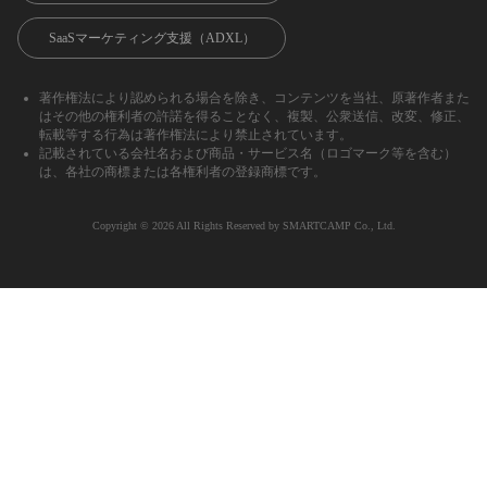
SaaSマーケティング支援（ADXL）
著作権法により認められる場合を除き、コンテンツを当社、原著作者また
はその他の権利者の許諾を得ることなく、複製、公衆送信、改変、修正、
転載等する行為は著作権法により禁止されています。
記載されている会社名および商品・サービス名（ロゴマーク等を含む）
は、各社の商標または各権利者の登録商標です。
Copyright ©︎ 2026 All Rights Reserved by SMARTCAMP Co., Ltd.