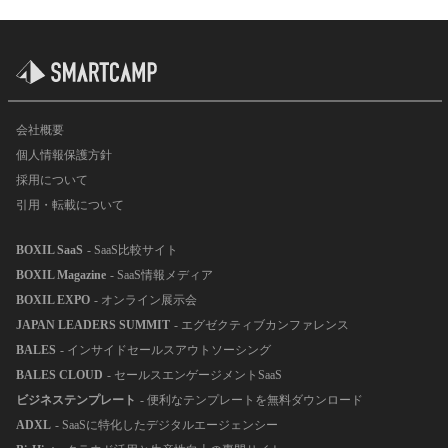
会社概要
個人情報保護方針
採用について
引用・転載について
BOXIL SaaS
- SaaS比較サイト
BOXIL Magazine
- SaaS情報メディア
BOXIL EXPO
- オンライン展示会
JAPAN LEADERS SUMMIT
- エグゼクティブカンファレンス
BALES
- インサイドセールスアウトソーシング
BALES CLOUD
- セールスエンゲージメントSaaS
ビジネステンプレート
- 便利なテンプレートを無料ダウンロード
ADXL
- SaaSに特化したデジタルエージェンシー