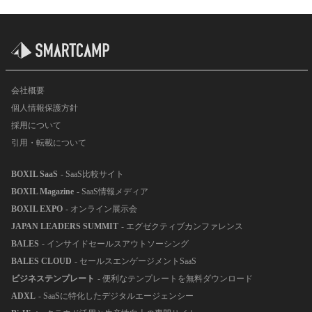
会社概要
個人情報保護方針
採用について
引用・転載について
BOXIL SaaS
- SaaS比較サイト
BOXIL Magazine
- SaaS情報メディア
BOXIL EXPO
- オンライン展示会
JAPAN LEADERS SUMMIT
- エグゼクティブカンファレンス
BALES
- インサイドセールスアウトソーシング
BALES CLOUD
- セールスエンゲージメントSaaS
ビジネステンプレート
- 便利なテンプレートを無料ダウンロード
ADXL
- SaaSに特化したデジタルエージェンシー