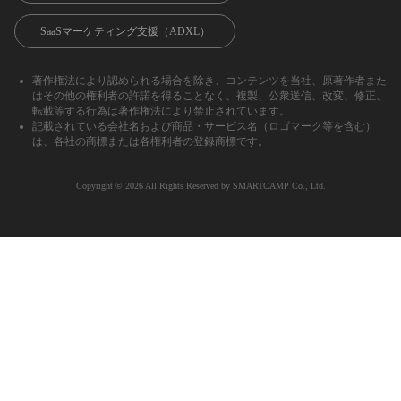
SaaSマーケティング支援（ADXL）
著作権法により認められる場合を除き、コンテンツを当社、原著作者また
はその他の権利者の許諾を得ることなく、複製、公衆送信、改変、修正、
転載等する行為は著作権法により禁止されています。
記載されている会社名および商品・サービス名（ロゴマーク等を含む）
は、各社の商標または各権利者の登録商標です。
Copyright ©︎ 2026 All Rights Reserved by SMARTCAMP Co., Ltd.