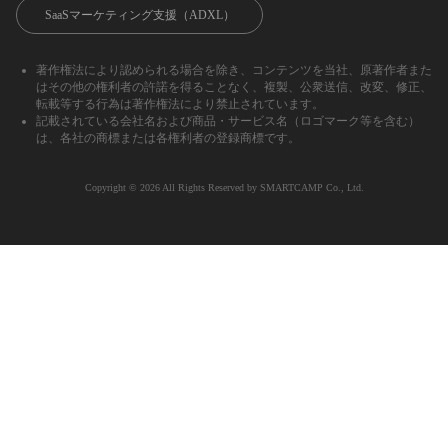
SaaSマーケティング支援（ADXL）
著作権法により認められる場合を除き、コンテンツを当社、原著作者また
はその他の権利者の許諾を得ることなく、複製、公衆送信、改変、修正、
転載等する行為は著作権法により禁止されています。
記載されている会社名および商品・サービス名（ロゴマーク等を含む）
は、各社の商標または各権利者の登録商標です。
Copyright ©︎ 2026 All Rights Reserved by SMARTCAMP Co., Ltd.