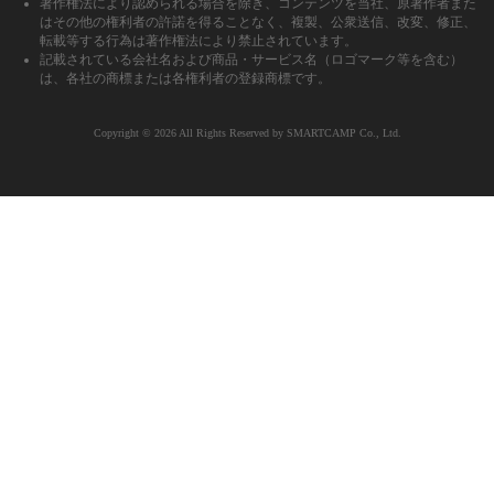
著作権法により認められる場合を除き、コンテンツを当社、原著作者また
はその他の権利者の許諾を得ることなく、複製、公衆送信、改変、修正、
転載等する行為は著作権法により禁止されています。
記載されている会社名および商品・サービス名（ロゴマーク等を含む）
は、各社の商標または各権利者の登録商標です。
Copyright ©︎ 2026 All Rights Reserved by SMARTCAMP Co., Ltd.