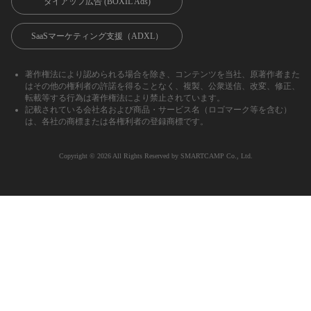
タイアップ広告 (BOXIL Ads)
SaaSマーケティング支援（ADXL）
著作権法により認められる場合を除き、コンテンツを当社、原著作者また
はその他の権利者の許諾を得ることなく、複製、公衆送信、改変、修正、
転載等する行為は著作権法により禁止されています。
記載されている会社名および商品・サービス名（ロゴマーク等を含む）
は、各社の商標または各権利者の登録商標です。
Copyright ©︎ 2026 All Rights Reserved by SMARTCAMP Co., Ltd.