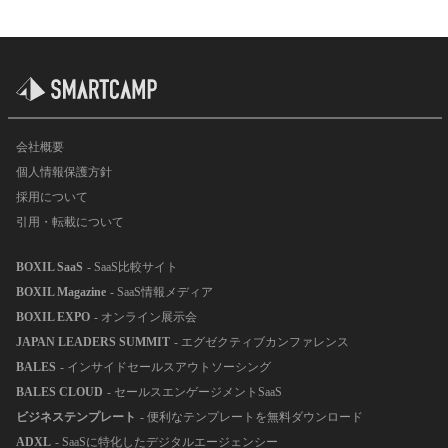
会社概要
個人情報保護方針
採用について
引用・転載について
BOXIL SaaS
- SaaS比較サイト
BOXIL Magazine
- SaaS情報メディア
BOXIL EXPO
- オンライン展示会
JAPAN LEADERS SUMMIT
- エグゼクティブカンファレンス
BALES
- インサイドセールスアウトソーシング
BALES CLOUD
- セールスエンゲージメントSaaS
ビジネステンプレート
- 便利なテンプレートを無料ダウンロード
ADXL
- SaaSに特化したデジタルエージェンシー