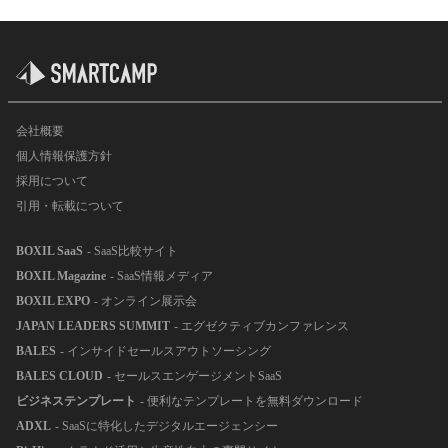
会社概要
個人情報保護方針
採用について
引用・転載について
BOXIL SaaS
- SaaS比較サイト
BOXIL Magazine
- SaaS情報メディア
BOXIL EXPO
- オンライン展示会
JAPAN LEADERS SUMMIT
- エグゼクティブカンファレンス
BALES
- インサイドセールスアウトソーシング
BALES CLOUD
- セールスエンゲージメントSaaS
ビジネステンプレート
- 便利なテンプレートを無料ダウンロード
ADXL
- SaaSに特化したデジタルエージェンシー