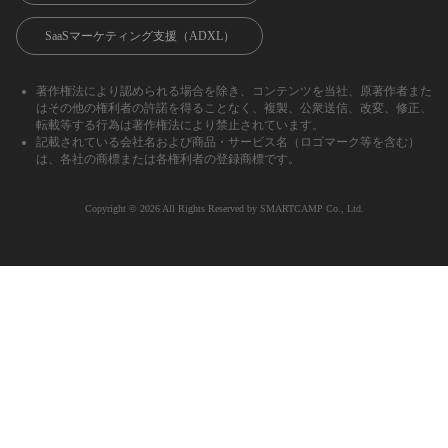
SaaSマーケティング支援（ADXL）
著作権法により認められる場合を除き、コンテンツを当社、原著作者また
はその他の権利者の許諾を得ることなく、複製、公衆送信、改変、修正、
転載等する行為は著作権法により禁止されています。
記載されている会社名および商品・サービス名（ロゴマーク等を含む）
は、各社の商標または各権利者の登録商標です。
Copyright ©︎ 2026 All Rights Reserved by SMARTCAMP Co., Ltd.