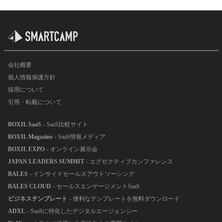
会社概要
個人情報保護方針
採用について
引用・転載について
BOXIL SaaS
- SaaS比較サイト
BOXIL Magazine
- SaaS情報メディア
BOXIL EXPO
- オンライン展示会
JAPAN LEADERS SUMMIT
- エグゼクティブカンファレンス
BALES
- インサイドセールスアウトソーシング
BALES CLOUD
- セールスエンゲージメントSaaS
ビジネステンプレート
- 便利なテンプレートを無料ダウンロード
ADXL
- SaaSに特化したデジタルエージェンシー