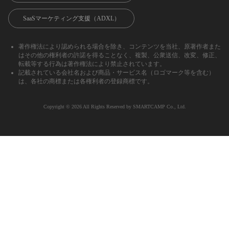
SaaSマーケティング支援（ADXL）
著作権法により認められる場合を除き、コンテンツを当社、原著作者また
はその他の権利者の許諾を得ることなく、複製、公衆送信、改変、修正、
転載等する行為は著作権法により禁止されています。
記載されている会社名および商品・サービス名（ロゴマーク等を含む）
は、各社の商標または各権利者の登録商標です。
Copyright ©︎ 2026 All Rights Reserved by SMARTCAMP Co., Ltd.