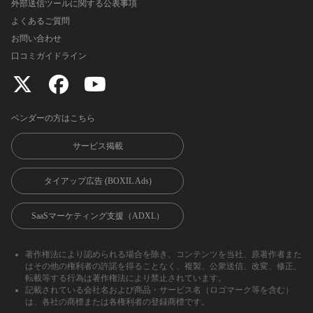
外部送信ツールに関する公表事項
よくあるご質問
お問い合わせ
口コミガイドライン
ベンダーの方はこちら
サービス掲載
タイアップ広告 (BOXIL Ads)
SaaSマーケティング支援（ADXL）
著作権法により認められる場合を除き、コンテンツを当社、原著作者また
はその他の権利者の許諾を得ることなく、複製、公衆送信、改変、修正、
転載等する行為は著作権法により禁止されています。
記載されている会社名および商品・サービス名（ロゴマーク等を含む）
は、各社の商標または各権利者の登録商標です。