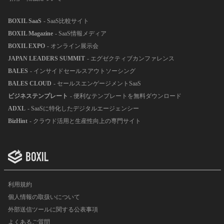
BOXIL SaaS
- SaaS比較サイト
BOXIL Magazine
- SaaS情報メディア
BOXIL EXPO
- オンライン展示会
JAPAN LEADERS SUMMIT
- エグゼクティブカンファレンス
BALES
- インサイドセールスアウトソーシング
BALES CLOUD
- セールスエンゲージメントSaaS
ビジネステンプレート
- 便利なテンプレートを無料ダウンロード
ADXL
- SaaSに特化したデジタルエージェンシー
BizHint
- クラウド活用と生産性向上の専門サイト
利用規約
個人情報の取扱いについて
外部送信ツールに関する公表事項
よくあるご質問