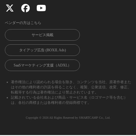
ベンダーの方はこちら
サービス掲載
タイアップ広告 (BOXIL Ads)
SaaSマーケティング支援（ADXL）
著作権法により認められる場合を除き、コンテンツを当社、原著作者また
はその他の権利者の許諾を得ることなく、複製、公衆送信、改変、修正、
転載等する行為は著作権法により禁止されています。
記載されている会社名および商品・サービス名（ロゴマーク等を含む）
は、各社の商標または各権利者の登録商標です。
Copyright ©︎ 2026 All Rights Reserved by SMARTCAMP Co., Ltd.