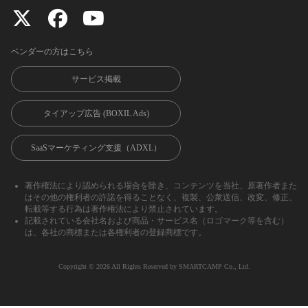
ベンダーの方はこちら
サービス掲載
タイアップ広告 (BOXIL Ads)
SaaSマーケティング支援（ADXL）
著作権法により認められる場合を除き、コンテンツを当社、原著作者また
はその他の権利者の許諾を得ることなく、複製、公衆送信、改変、修正、
転載等する行為は著作権法により禁止されています。
記載されている会社名および商品・サービス名（ロゴマーク等を含む）
は、各社の商標または各権利者の登録商標です。
Copyright ©︎ 2026 All Rights Reserved by SMARTCAMP Co., Ltd.