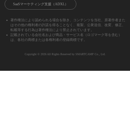
SaaSマーケティング支援（ADXL）
著作権法により認められる場合を除き、コンテンツを当社、原著作者また
はその他の権利者の許諾を得ることなく、複製、公衆送信、改変、修正、
転載等する行為は著作権法により禁止されています。
記載されている会社名および商品・サービス名（ロゴマーク等を含む）
は、各社の商標または各権利者の登録商標です。
Copyright ©︎ 2026 All Rights Reserved by SMARTCAMP Co., Ltd.