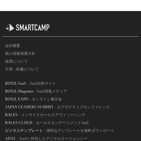
会社概要
個人情報保護方針
採用について
引用・転載について
BOXIL SaaS
- SaaS比較サイト
BOXIL Magazine
- SaaS情報メディア
BOXIL EXPO
- オンライン展示会
JAPAN LEADERS SUMMIT
- エグゼクティブカンファレンス
BALES
- インサイドセールスアウトソーシング
BALES CLOUD
- セールスエンゲージメントSaaS
ビジネステンプレート
- 便利なテンプレートを無料ダウンロード
ADXL
- SaaSに特化したデジタルエージェンシー