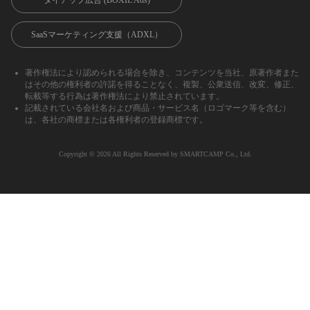
SaaSマーケティング支援（ADXL）
著作権法により認められる場合を除き、コンテンツを当社、原著作者また
はその他の権利者の許諾を得ることなく、複製、公衆送信、改変、修正、
転載等する行為は著作権法により禁止されています。
記載されている会社名および商品・サービス名（ロゴマーク等を含む）
は、各社の商標または各権利者の登録商標です。
Copyright ©︎ 2026 All Rights Reserved by SMARTCAMP Co., Ltd.