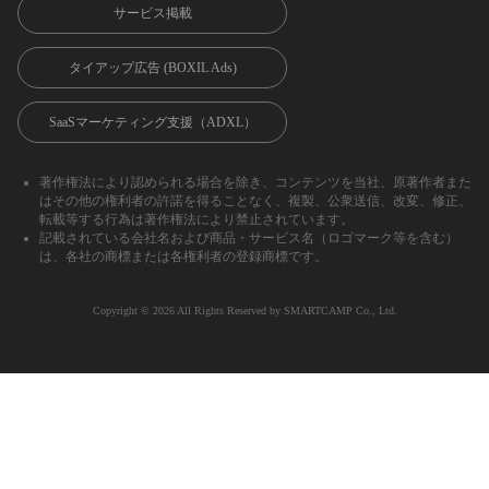
サービス掲載
タイアップ広告 (BOXIL Ads)
SaaSマーケティング支援（ADXL）
著作権法により認められる場合を除き、コンテンツを当社、原著作者また
はその他の権利者の許諾を得ることなく、複製、公衆送信、改変、修正、
転載等する行為は著作権法により禁止されています。
記載されている会社名および商品・サービス名（ロゴマーク等を含む）
は、各社の商標または各権利者の登録商標です。
Copyright ©︎ 2026 All Rights Reserved by SMARTCAMP Co., Ltd.