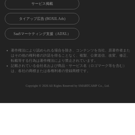
サービス掲載
タイアップ広告 (BOXIL Ads)
SaaSマーケティング支援（ADXL）
著作権法により認められる場合を除き、コンテンツを当社、原著作者また
はその他の権利者の許諾を得ることなく、複製、公衆送信、改変、修正、
転載等する行為は著作権法により禁止されています。
記載されている会社名および商品・サービス名（ロゴマーク等を含む）
は、各社の商標または各権利者の登録商標です。
Copyright ©︎ 2026 All Rights Reserved by SMARTCAMP Co., Ltd.