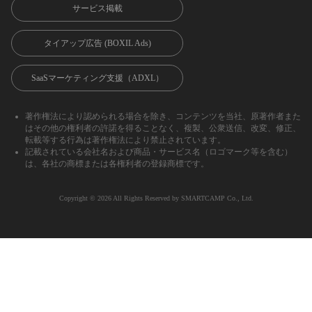
サービス掲載
タイアップ広告 (BOXIL Ads)
SaaSマーケティング支援（ADXL）
著作権法により認められる場合を除き、コンテンツを当社、原著作者また
はその他の権利者の許諾を得ることなく、複製、公衆送信、改変、修正、
転載等する行為は著作権法により禁止されています。
記載されている会社名および商品・サービス名（ロゴマーク等を含む）
は、各社の商標または各権利者の登録商標です。
Copyright ©︎ 2026 All Rights Reserved by SMARTCAMP Co., Ltd.