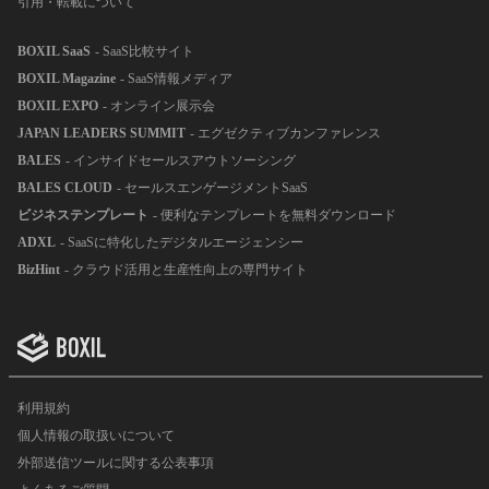
引用・転載について
BOXIL SaaS
- SaaS比較サイト
BOXIL Magazine
- SaaS情報メディア
BOXIL EXPO
- オンライン展示会
JAPAN LEADERS SUMMIT
- エグゼクティブカンファレンス
BALES
- インサイドセールスアウトソーシング
BALES CLOUD
- セールスエンゲージメントSaaS
ビジネステンプレート
- 便利なテンプレートを無料ダウンロード
ADXL
- SaaSに特化したデジタルエージェンシー
BizHint
- クラウド活用と生産性向上の専門サイト
利用規約
個人情報の取扱いについて
外部送信ツールに関する公表事項