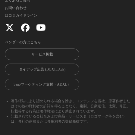
よくあるご質問
お問い合わせ
口コミガイドライン
ベンダーの方はこちら
サービス掲載
タイアップ広告 (BOXIL Ads)
SaaSマーケティング支援（ADXL）
著作権法により認められる場合を除き、コンテンツを当社、原著作者また
はその他の権利者の許諾を得ることなく、複製、公衆送信、改変、修正、
転載等する行為は著作権法により禁止されています。
記載されている会社名および商品・サービス名（ロゴマーク等を含む）
は、各社の商標または各権利者の登録商標です。